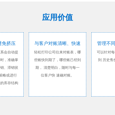
应用价值
避免挤压
与客户对账清晰、快速
管理不
置系会自动提
轻松打印公司往来对账表，哪
可以针对每
同时，准确掌
些账快到期了，哪些账己经到
到 历史
畅销、滞销状
期， 清楚明白，随时与每一
策略或进行
位客户快 速确对账。
理的库存结构